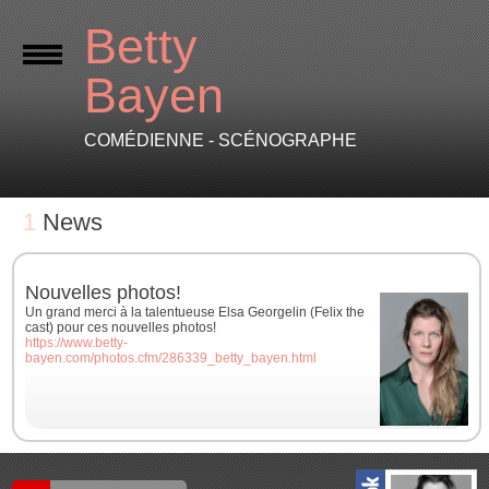
Betty
Bayen
COMÉDIENNE - SCÉNOGRAPHE
1
News
Nouvelles photos!
Un grand merci à la talentueuse Elsa Georgelin (Felix the
cast) pour ces nouvelles photos!
https://www.betty-
bayen.com/photos.cfm/286339_betty_bayen.html